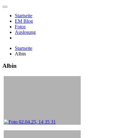
Zum
Inhalt
Startseite
springen
EM Blog
Fotos
Auslosung
Startseite
Albin
Albin