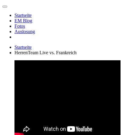
Zum
Inhalt
Startseite
springen
EM Blog
Fotos
Auslosung
Startseite
HerrenTeam Live vs. Frankreich